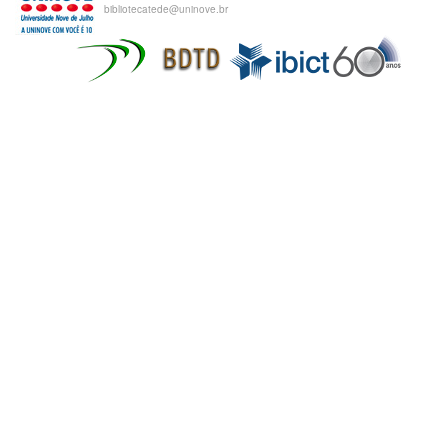
bibliotecatede@uninove.br