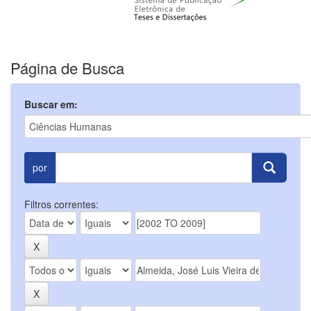
Página de Busca
Buscar em:
por
Filtros correntes: