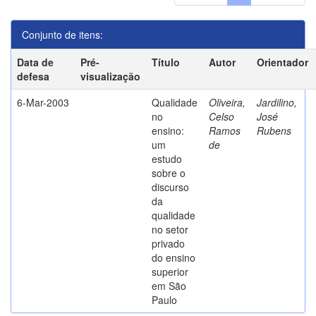
Conjunto de itens:
Data de
Pré-
Título
Autor
Orientador
defesa
visualização
6-Mar-2003
Qualidade
Oliveira,
Jardilino,
no
Celso
José
ensino:
Ramos
Rubens
um
de
estudo
sobre o
discurso
da
qualidade
no setor
privado
do ensino
superior
em São
Paulo