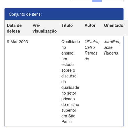
Conjunto de itens:
Data de
Pré-
Título
Autor
Orientador
defesa
visualização
6-Mar-2003
Qualidade
Oliveira,
Jardilino,
no
Celso
José
ensino:
Ramos
Rubens
um
de
estudo
sobre o
discurso
da
qualidade
no setor
privado
do ensino
superior
em São
Paulo