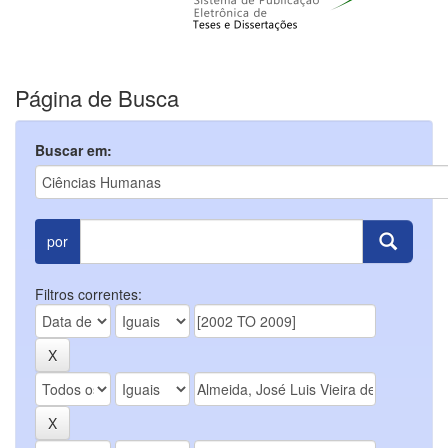
Página de Busca
Buscar em:
por
Filtros correntes: