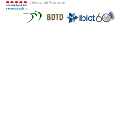
bibliotecatede@uninove.br