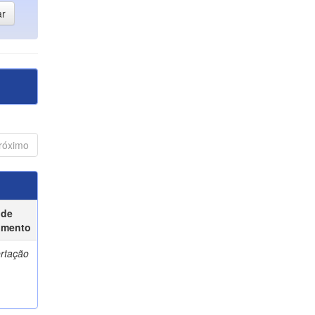
róximo
 de
umento
ertação