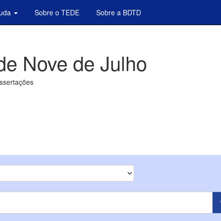
juda
Sobre o TEDE
Sobre a BDTD
de Nove de Julho
issertações