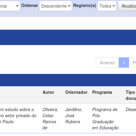
Ordenar
Registro(s)
Anterior
1
P
Autor
Orientador
Programa
Tipo
doc
um estudo sobre o
Oliveira,
Jardilino,
Programa de
Diss
no setor privado do
Celso
José
Pós-
o Paulo
Ramos
Rubens
Graduação
de
em Educação