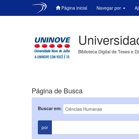
Página inicial
Navegar por
A
Skip
navigation
Universida
Biblioteca Digital de Teses e D
Página de Busca
Buscar em:
por