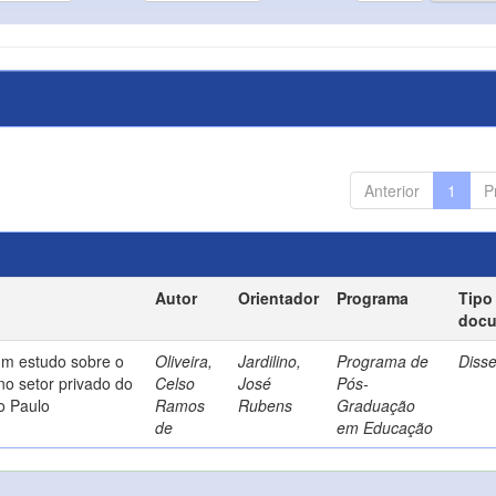
Anterior
1
P
Autor
Orientador
Programa
Tipo
doc
um estudo sobre o
Oliveira,
Jardilino,
Programa de
Diss
no setor privado do
Celso
José
Pós-
o Paulo
Ramos
Rubens
Graduação
de
em Educação