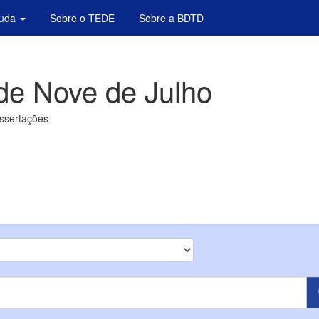
juda
Sobre o TEDE
Sobre a BDTD
de Nove de Julho
issertações