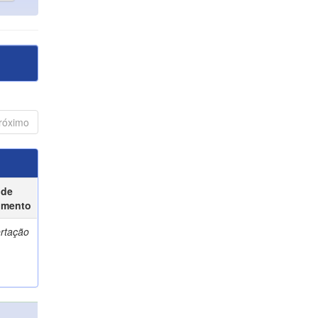
róximo
 de
umento
ertação