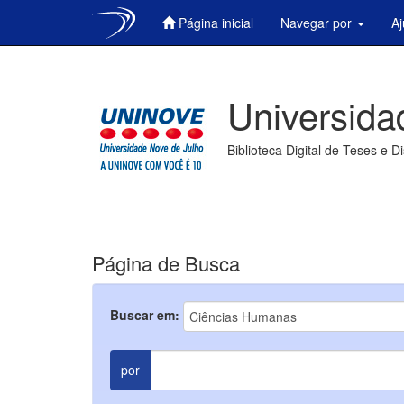
Página inicial
Navegar por
A
Skip
navigation
Universida
Biblioteca Digital de Teses e D
Página de Busca
Buscar em:
por