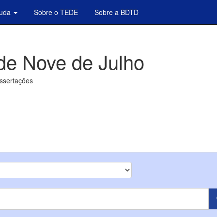
juda
Sobre o TEDE
Sobre a BDTD
de Nove de Julho
issertações