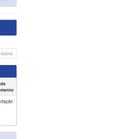
róximo
 de
umento
ertação