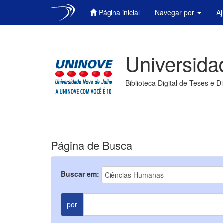
Página inicial
Navegar por
A
Skip
navigation
Universida
Biblioteca Digital de Teses e D
Página de Busca
Buscar em:
por