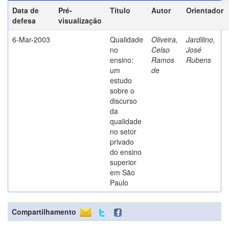
Data de
Pré-
Título
Autor
Orientador
defesa
visualização
6-Mar-2003
Qualidade
Oliveira,
Jardilino,
no
Celso
José
ensino:
Ramos
Rubens
um
de
estudo
sobre o
discurso
da
qualidade
no setor
privado
do ensino
superior
em São
Paulo
Compartilhamento