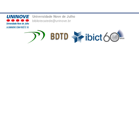
Universidade Nove de Julho
bibliotecatede@uninove.br