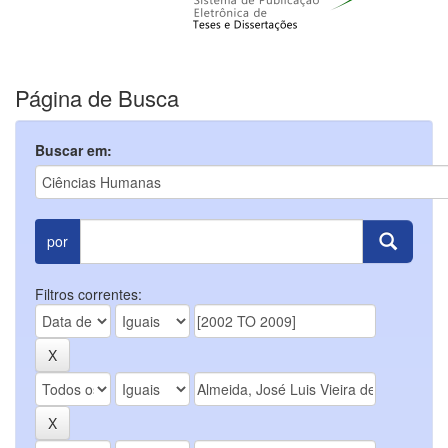
Página de Busca
Buscar em:
por
Filtros correntes: