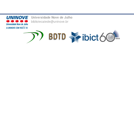
Universidade Nove de Julho
bibliotecatede@uninove.br