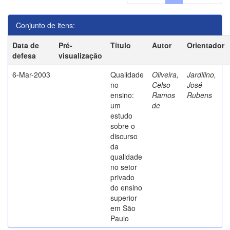
Conjunto de itens:
Data de
Pré-
Título
Autor
Orientador
defesa
visualização
6-Mar-2003
Qualidade
Oliveira,
Jardilino,
no
Celso
José
ensino:
Ramos
Rubens
um
de
estudo
sobre o
discurso
da
qualidade
no setor
privado
do ensino
superior
em São
Paulo