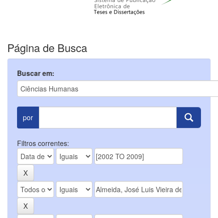
Página de Busca
Buscar em:
por
Filtros correntes: