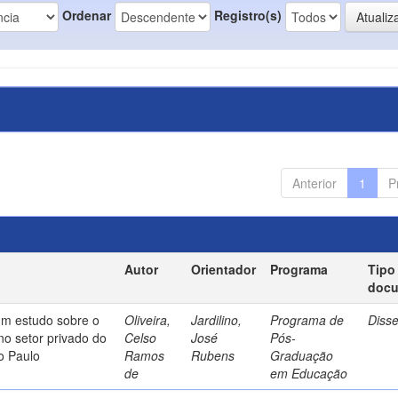
Ordenar
Registro(s)
Anterior
1
P
Autor
Orientador
Programa
Tipo
doc
um estudo sobre o
Oliveira,
Jardilino,
Programa de
Diss
no setor privado do
Celso
José
Pós-
o Paulo
Ramos
Rubens
Graduação
de
em Educação