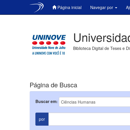
Página inicial
Navegar por
A
Skip
navigation
Universida
Biblioteca Digital de Teses e D
Página de Busca
Buscar em:
por