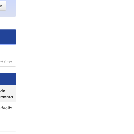
róximo
 de
umento
ertação