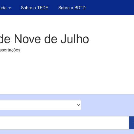
juda
Sobre o TEDE
Sobre a BDTD
de Nove de Julho
issertações