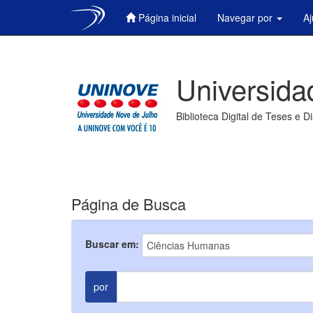
Página inicial
Navegar por
A
Skip
navigation
Universida
Biblioteca Digital de Teses e D
Página de Busca
Buscar em:
por