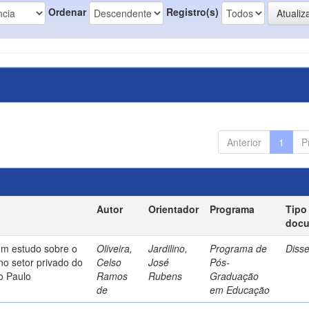
Ordenar
Registro(s)
Anterior
1
P
Autor
Orientador
Programa
Tipo
doc
um estudo sobre o
Oliveira,
Jardilino,
Programa de
Diss
no setor privado do
Celso
José
Pós-
o Paulo
Ramos
Rubens
Graduação
de
em Educação