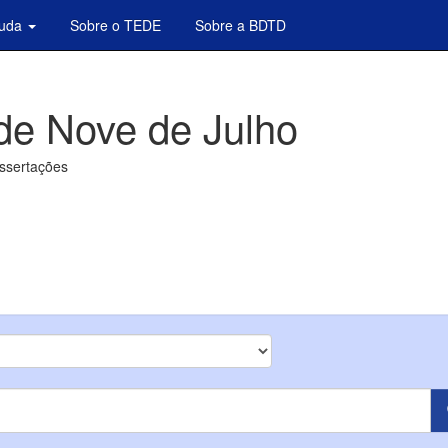
juda
Sobre o TEDE
Sobre a BDTD
de Nove de Julho
issertações