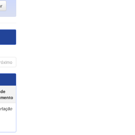
róximo
 de
umento
ertação