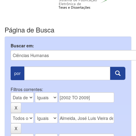
Página de Busca
Buscar em:
por
Filtros correntes: