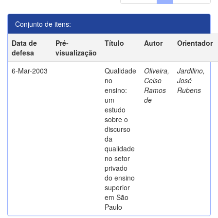
Conjunto de itens:
Data de
Pré-
Título
Autor
Orientador
defesa
visualização
6-Mar-2003
Qualidade
Oliveira,
Jardilino,
no
Celso
José
ensino:
Ramos
Rubens
um
de
estudo
sobre o
discurso
da
qualidade
no setor
privado
do ensino
superior
em São
Paulo