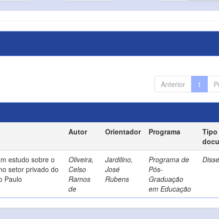
Anterior
1
P
Autor
Orientador
Programa
Tipo
doc
um estudo sobre o
Oliveira,
Jardilino,
Programa de
Diss
no setor privado do
Celso
José
Pós-
o Paulo
Ramos
Rubens
Graduação
de
em Educação