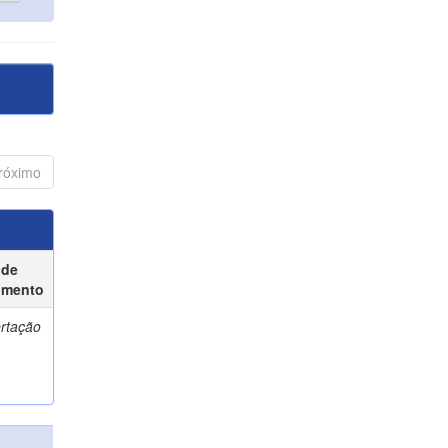
róximo
 de
umento
ertação