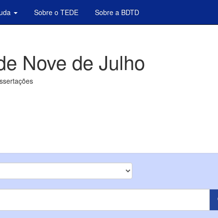
juda
Sobre o TEDE
Sobre a BDTD
de Nove de Julho
issertações