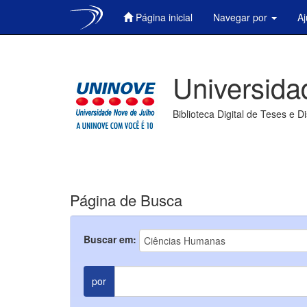
Página inicial
Navegar por
A
Skip
navigation
Universida
Biblioteca Digital de Teses e D
Página de Busca
Buscar em:
por