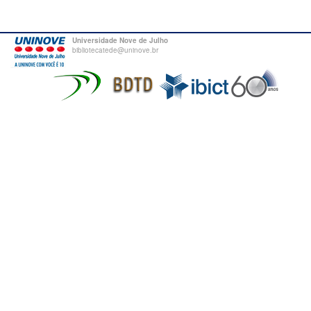
Universidade Nove de Julho
bibliotecatede@uninove.br