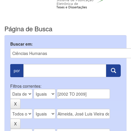
Página de Busca
Buscar em:
por
Filtros correntes: