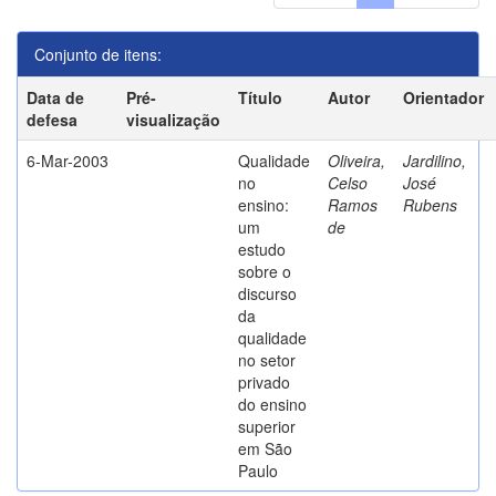
Conjunto de itens:
Data de
Pré-
Título
Autor
Orientador
defesa
visualização
6-Mar-2003
Qualidade
Oliveira,
Jardilino,
no
Celso
José
ensino:
Ramos
Rubens
um
de
estudo
sobre o
discurso
da
qualidade
no setor
privado
do ensino
superior
em São
Paulo