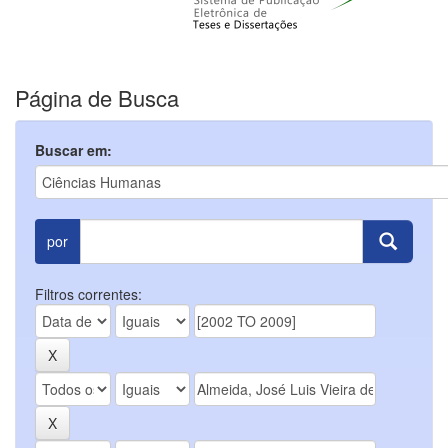
Página de Busca
Buscar em:
por
Filtros correntes: