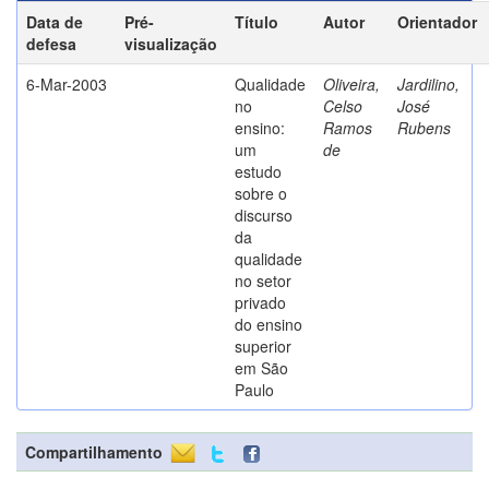
Data de
Pré-
Título
Autor
Orientador
defesa
visualização
6-Mar-2003
Qualidade
Oliveira,
Jardilino,
no
Celso
José
ensino:
Ramos
Rubens
um
de
estudo
sobre o
discurso
da
qualidade
no setor
privado
do ensino
superior
em São
Paulo
Compartilhamento