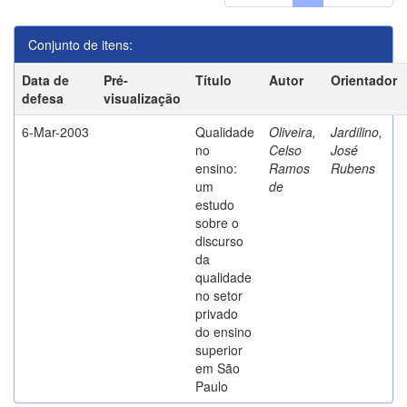
Conjunto de itens:
Data de
Pré-
Título
Autor
Orientador
defesa
visualização
6-Mar-2003
Qualidade
Oliveira,
Jardilino,
no
Celso
José
ensino:
Ramos
Rubens
um
de
estudo
sobre o
discurso
da
qualidade
no setor
privado
do ensino
superior
em São
Paulo