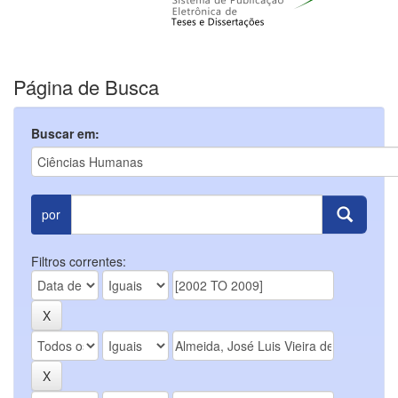
Página de Busca
Buscar em:
por
Filtros correntes: