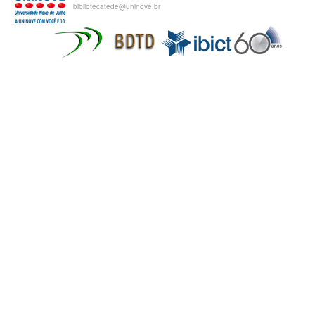
bibliotecatede@uninove.br