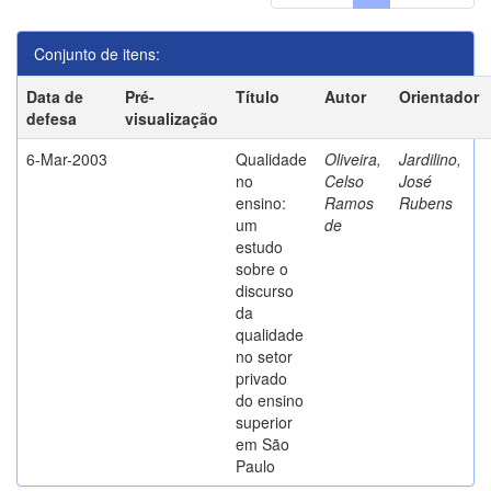
Conjunto de itens:
Data de
Pré-
Título
Autor
Orientador
defesa
visualização
6-Mar-2003
Qualidade
Oliveira,
Jardilino,
no
Celso
José
ensino:
Ramos
Rubens
um
de
estudo
sobre o
discurso
da
qualidade
no setor
privado
do ensino
superior
em São
Paulo