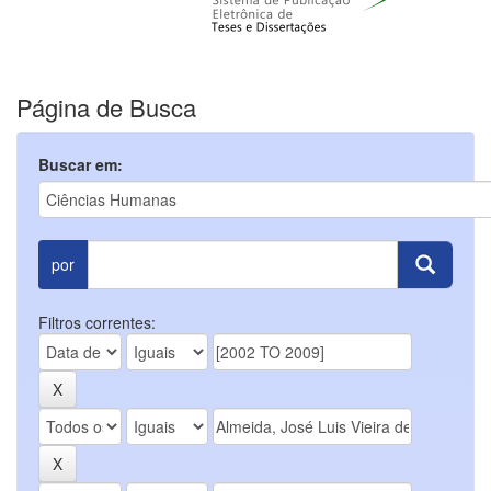
Página de Busca
Buscar em:
por
Filtros correntes: