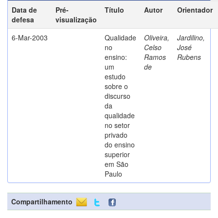
Data de
Pré-
Título
Autor
Orientador
defesa
visualização
6-Mar-2003
Qualidade
Oliveira,
Jardilino,
no
Celso
José
ensino:
Ramos
Rubens
um
de
estudo
sobre o
discurso
da
qualidade
no setor
privado
do ensino
superior
em São
Paulo
Compartilhamento