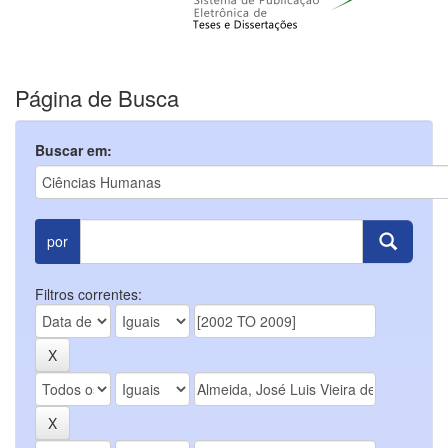
Página de Busca
Buscar em:
por
Filtros correntes: