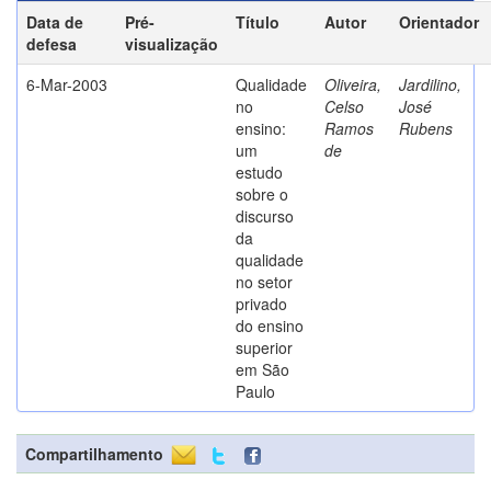
Data de
Pré-
Título
Autor
Orientador
defesa
visualização
6-Mar-2003
Qualidade
Oliveira,
Jardilino,
no
Celso
José
ensino:
Ramos
Rubens
um
de
estudo
sobre o
discurso
da
qualidade
no setor
privado
do ensino
superior
em São
Paulo
Compartilhamento