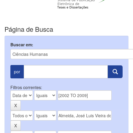
Página de Busca
Buscar em:
por
Filtros correntes: