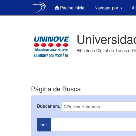
Página inicial
Navegar por
A
Skip
navigation
Universida
Biblioteca Digital de Teses e D
Página de Busca
Buscar em:
por