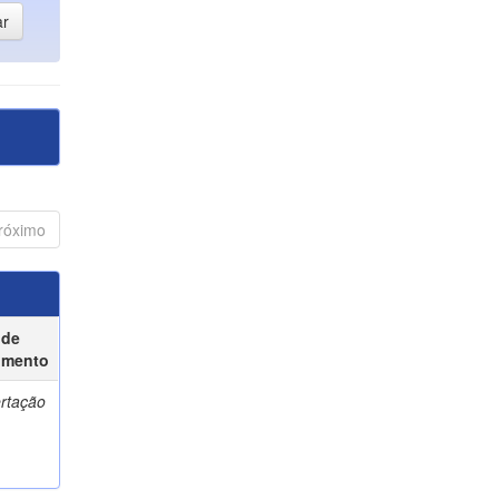
róximo
 de
umento
ertação