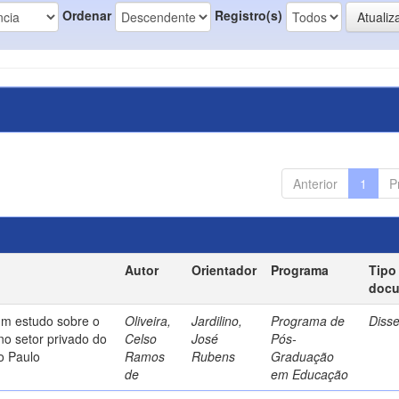
Ordenar
Registro(s)
Anterior
1
P
Autor
Orientador
Programa
Tipo
doc
um estudo sobre o
Oliveira,
Jardilino,
Programa de
Diss
no setor privado do
Celso
José
Pós-
o Paulo
Ramos
Rubens
Graduação
de
em Educação