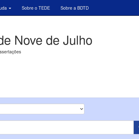
juda
Sobre o TEDE
Sobre a BDTD
de Nove de Julho
issertações