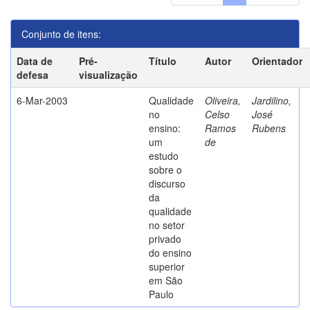
Conjunto de itens:
Data de
Pré-
Título
Autor
Orientador
defesa
visualização
6-Mar-2003
Qualidade
Oliveira,
Jardilino,
no
Celso
José
ensino:
Ramos
Rubens
um
de
estudo
sobre o
discurso
da
qualidade
no setor
privado
do ensino
superior
em São
Paulo