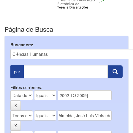
Página de Busca
Buscar em:
por
Filtros correntes: