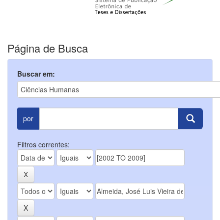
Página de Busca
Buscar em:
por
Filtros correntes: