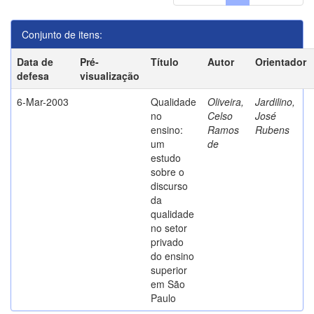
Conjunto de itens:
Data de
Pré-
Título
Autor
Orientador
defesa
visualização
6-Mar-2003
Qualidade
Oliveira,
Jardilino,
no
Celso
José
ensino:
Ramos
Rubens
um
de
estudo
sobre o
discurso
da
qualidade
no setor
privado
do ensino
superior
em São
Paulo