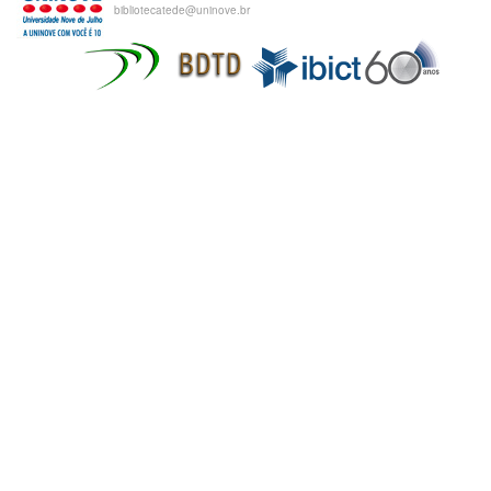
bibliotecatede@uninove.br