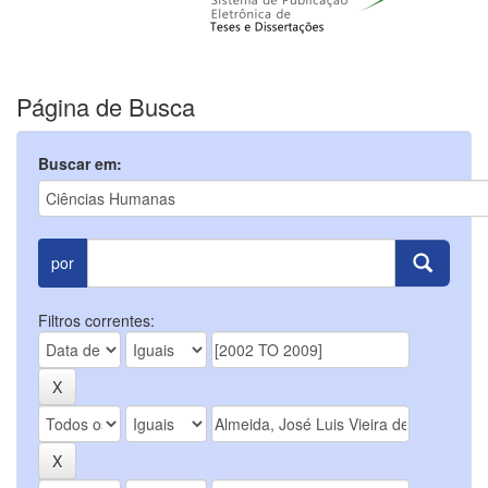
Página de Busca
Buscar em:
por
Filtros correntes: