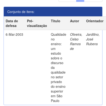
Conjunto de itens:
Data de
Pré-
Título
Autor
Orientador
defesa
visualização
6-Mar-2003
Qualidade
Oliveira,
Jardilino,
no
Celso
José
ensino:
Ramos
Rubens
um
de
estudo
sobre o
discurso
da
qualidade
no setor
privado
do ensino
superior
em São
Paulo