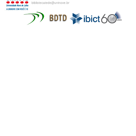
bibliotecatede@uninove.br