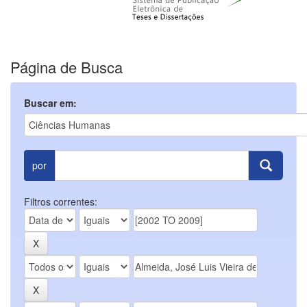
Página de Busca
Buscar em:
por
Filtros correntes: