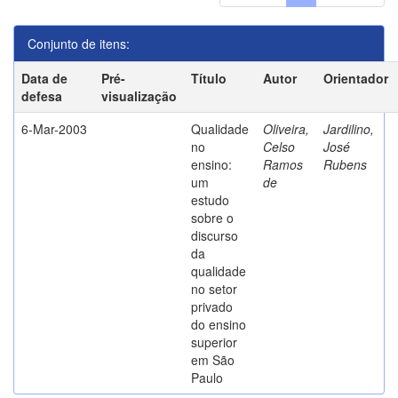
Conjunto de itens:
Data de
Pré-
Título
Autor
Orientador
defesa
visualização
6-Mar-2003
Qualidade
Oliveira,
Jardilino,
no
Celso
José
ensino:
Ramos
Rubens
um
de
estudo
sobre o
discurso
da
qualidade
no setor
privado
do ensino
superior
em São
Paulo