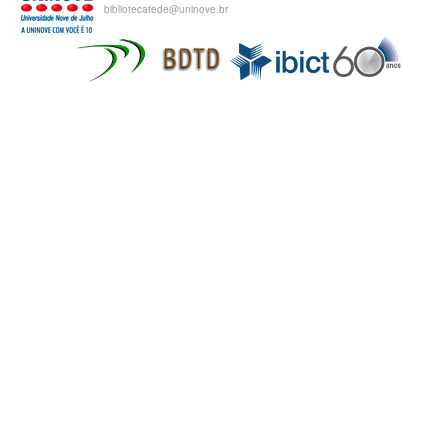
bibliotecatede@uninove.br