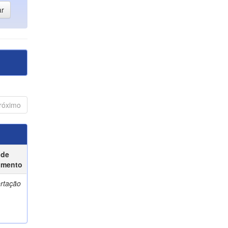
róximo
 de
umento
ertação