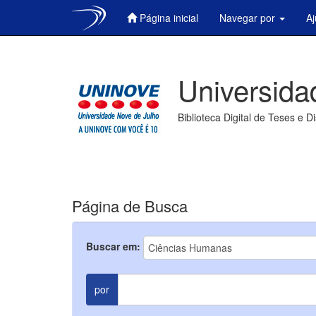
Página inicial
Navegar por
A
Skip
navigation
Universida
Biblioteca Digital de Teses e D
Página de Busca
Buscar em:
por