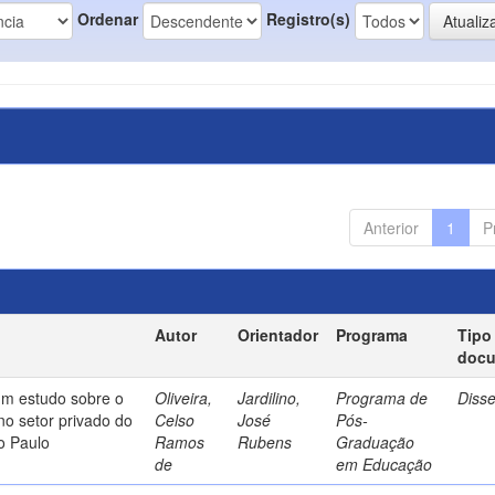
Ordenar
Registro(s)
Anterior
1
P
Autor
Orientador
Programa
Tipo
doc
um estudo sobre o
Oliveira,
Jardilino,
Programa de
Diss
no setor privado do
Celso
José
Pós-
o Paulo
Ramos
Rubens
Graduação
de
em Educação