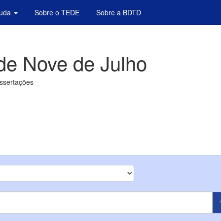
juda
Sobre o TEDE
Sobre a BDTD
de Nove de Julho
issertações