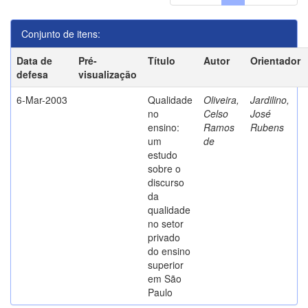
Conjunto de itens:
Data de
Pré-
Título
Autor
Orientador
defesa
visualização
6-Mar-2003
Qualidade
Oliveira,
Jardilino,
no
Celso
José
ensino:
Ramos
Rubens
um
de
estudo
sobre o
discurso
da
qualidade
no setor
privado
do ensino
superior
em São
Paulo