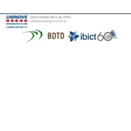
Universidade Nove de Julho
bibliotecatede@uninove.br