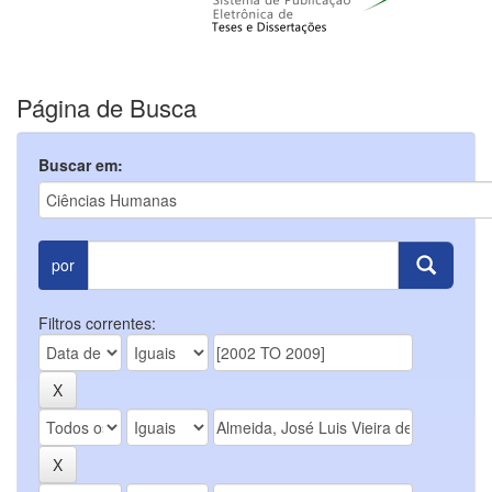
Página de Busca
Buscar em:
por
Filtros correntes: