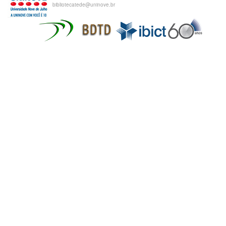
bibliotecatede@uninove.br