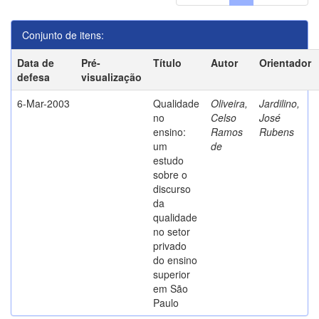
Conjunto de itens:
Data de
Pré-
Título
Autor
Orientador
defesa
visualização
6-Mar-2003
Qualidade
Oliveira,
Jardilino,
no
Celso
José
ensino:
Ramos
Rubens
um
de
estudo
sobre o
discurso
da
qualidade
no setor
privado
do ensino
superior
em São
Paulo