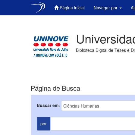
Página inicial
Navegar por
A
Skip
navigation
Universida
Biblioteca Digital de Teses e D
Página de Busca
Buscar em:
por