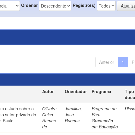
Ordenar
Registro(s)
Anterior
1
P
Autor
Orientador
Programa
Tipo
doc
um estudo sobre o
Oliveira,
Jardilino,
Programa de
Diss
no setor privado do
Celso
José
Pós-
o Paulo
Ramos
Rubens
Graduação
de
em Educação