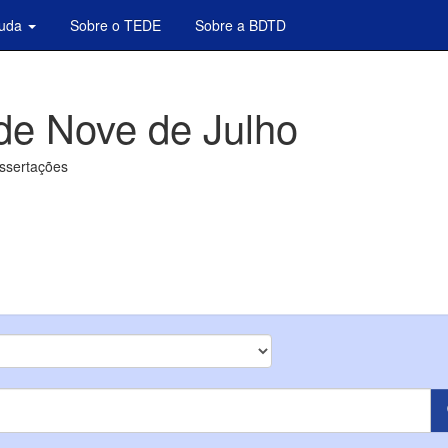
juda
Sobre o TEDE
Sobre a BDTD
de Nove de Julho
issertações