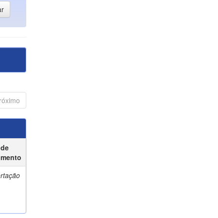
róximo
 de
umento
ertação