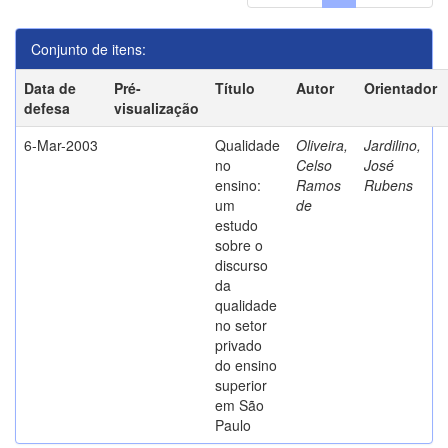
Conjunto de itens:
Data de
Pré-
Título
Autor
Orientador
defesa
visualização
6-Mar-2003
Qualidade
Oliveira,
Jardilino,
no
Celso
José
ensino:
Ramos
Rubens
um
de
estudo
sobre o
discurso
da
qualidade
no setor
privado
do ensino
superior
em São
Paulo