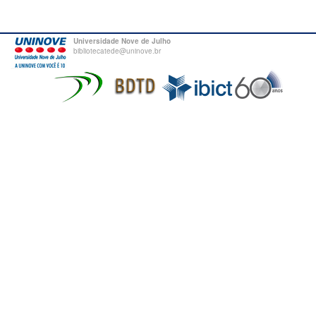
Universidade Nove de Julho
bibliotecatede@uninove.br