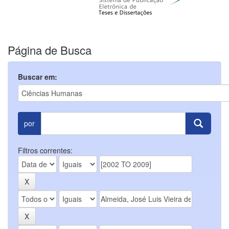
Página de Busca
Buscar em:
por
Filtros correntes: