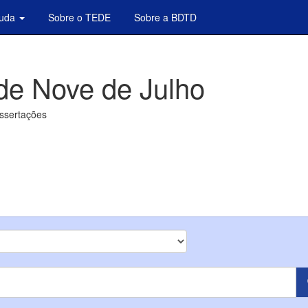
juda
Sobre o TEDE
Sobre a BDTD
de Nove de Julho
issertações