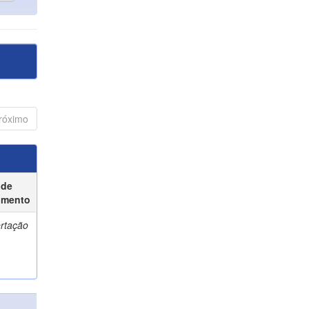
róximo
 de
umento
ertação