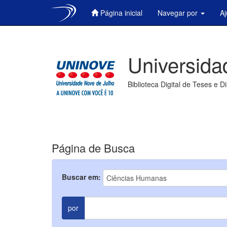
Página inicial
Navegar por
A
Skip
navigation
Universida
Biblioteca Digital de Teses e D
Página de Busca
Buscar em:
por