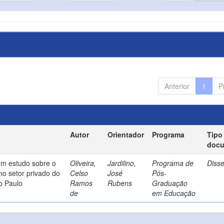
Anterior
1
P
Autor
Orientador
Programa
Tipo
doc
um estudo sobre o
Oliveira,
Jardilino,
Programa de
Diss
no setor privado do
Celso
José
Pós-
o Paulo
Ramos
Rubens
Graduação
de
em Educação