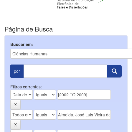
Página de Busca
Buscar em:
por
Filtros correntes: