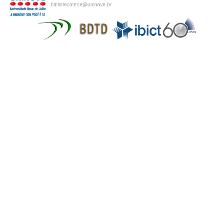
bibliotecatede@uninove.br