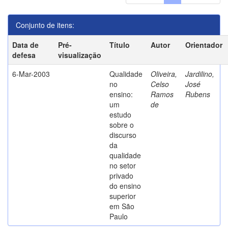
Conjunto de itens:
Data de
Pré-
Título
Autor
Orientador
defesa
visualização
6-Mar-2003
Qualidade
Oliveira,
Jardilino,
no
Celso
José
ensino:
Ramos
Rubens
um
de
estudo
sobre o
discurso
da
qualidade
no setor
privado
do ensino
superior
em São
Paulo