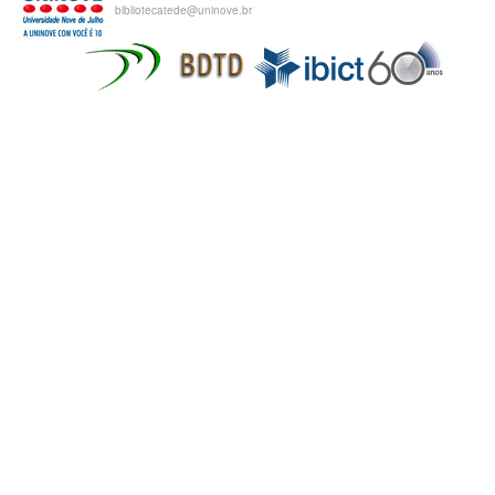
bibliotecatede@uninove.br