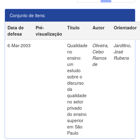
Conjunto de itens:
Data de
Pré-
Título
Autor
Orientador
defesa
visualização
6-Mar-2003
Qualidade
Oliveira,
Jardilino,
no
Celso
José
ensino:
Ramos
Rubens
um
de
estudo
sobre o
discurso
da
qualidade
no setor
privado
do ensino
superior
em São
Paulo