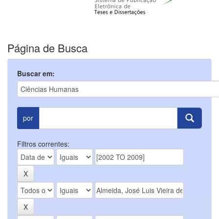
Página de Busca
Buscar em:
por
Filtros correntes: