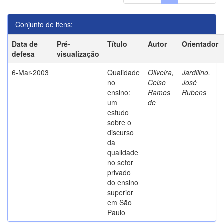
Conjunto de itens:
Data de
Pré-
Título
Autor
Orientador
defesa
visualização
6-Mar-2003
Qualidade
Oliveira,
Jardilino,
no
Celso
José
ensino:
Ramos
Rubens
um
de
estudo
sobre o
discurso
da
qualidade
no setor
privado
do ensino
superior
em São
Paulo