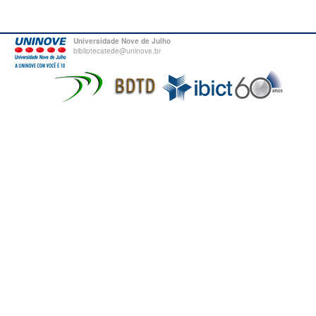
Universidade Nove de Julho
bibliotecatede@uninove.br