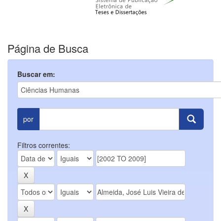
Página de Busca
Buscar em:
por
Filtros correntes: