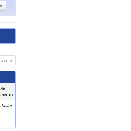
róximo
 de
umento
ertação