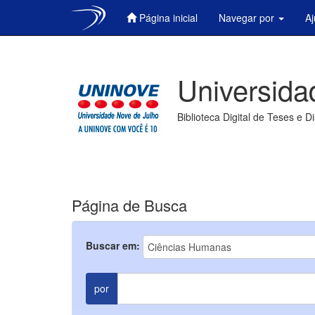
Página inicial
Navegar por
A
Skip
navigation
Universida
Biblioteca Digital de Teses e D
Página de Busca
Buscar em:
por