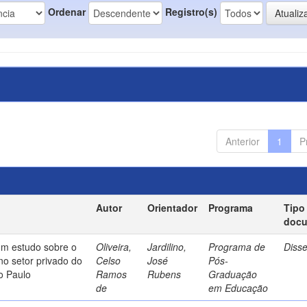
Ordenar
Registro(s)
Anterior
1
P
Autor
Orientador
Programa
Tipo
doc
um estudo sobre o
Oliveira,
Jardilino,
Programa de
Diss
no setor privado do
Celso
José
Pós-
o Paulo
Ramos
Rubens
Graduação
de
em Educação