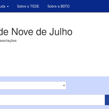
juda
Sobre o TEDE
Sobre a BDTD
de Nove de Julho
issertações