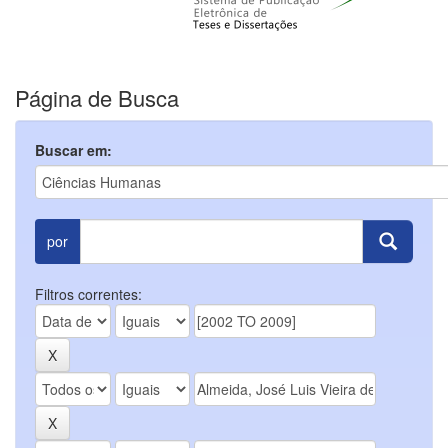
Página de Busca
Buscar em:
por
Filtros correntes: