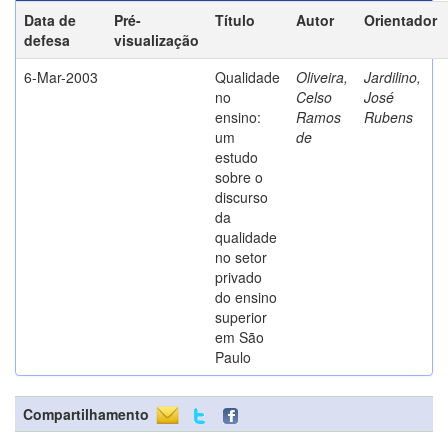
Data de
Pré-
Título
Autor
Orientador
defesa
visualização
6-Mar-2003
Qualidade
Oliveira,
Jardilino,
no
Celso
José
ensino:
Ramos
Rubens
um
de
estudo
sobre o
discurso
da
qualidade
no setor
privado
do ensino
superior
em São
Paulo
Compartilhamento