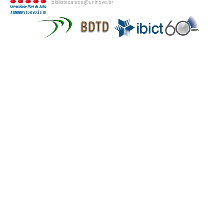
bibliotecatede@uninove.br