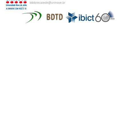
bibliotecatede@uninove.br