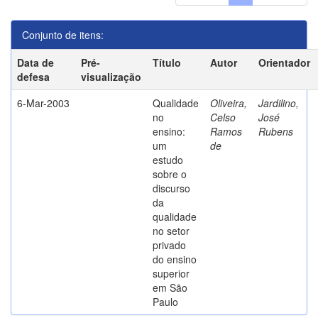
Conjunto de itens:
Data de
Pré-
Título
Autor
Orientador
defesa
visualização
6-Mar-2003
Qualidade
Oliveira,
Jardilino,
no
Celso
José
ensino:
Ramos
Rubens
um
de
estudo
sobre o
discurso
da
qualidade
no setor
privado
do ensino
superior
em São
Paulo