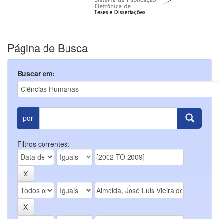
Página de Busca
Buscar em:
por
Filtros correntes: