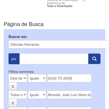
Página de Busca
Buscar em:
por
Filtros correntes: