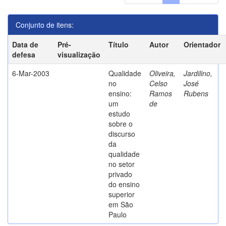
Conjunto de itens:
Data de
Pré-
Título
Autor
Orientador
defesa
visualização
6-Mar-2003
Qualidade
Oliveira,
Jardilino,
no
Celso
José
ensino:
Ramos
Rubens
um
de
estudo
sobre o
discurso
da
qualidade
no setor
privado
do ensino
superior
em São
Paulo