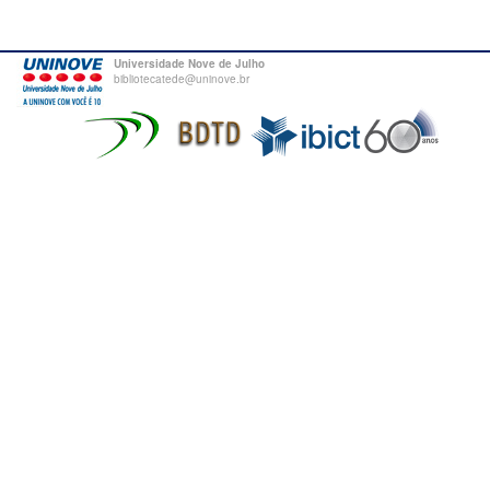
Universidade Nove de Julho
bibliotecatede@uninove.br