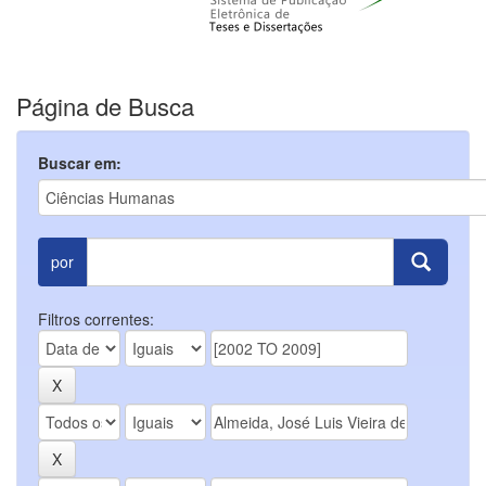
Página de Busca
Buscar em:
por
Filtros correntes: