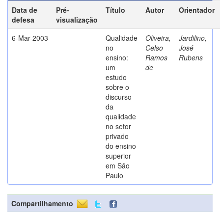
Data de
Pré-
Título
Autor
Orientador
defesa
visualização
6-Mar-2003
Qualidade
Oliveira,
Jardilino,
no
Celso
José
ensino:
Ramos
Rubens
um
de
estudo
sobre o
discurso
da
qualidade
no setor
privado
do ensino
superior
em São
Paulo
Compartilhamento