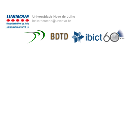
Universidade Nove de Julho
bibliotecatede@uninove.br