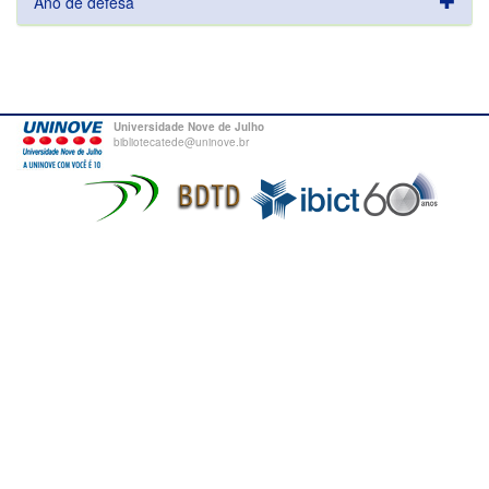
Ano de defesa
Universidade Nove de Julho
bibliotecatede@uninove.br