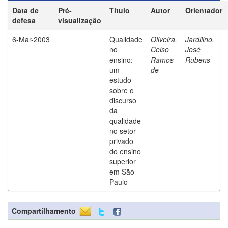
Data de
Pré-
Título
Autor
Orientador
defesa
visualização
6-Mar-2003
Qualidade
Oliveira,
Jardilino,
no
Celso
José
ensino:
Ramos
Rubens
um
de
estudo
sobre o
discurso
da
qualidade
no setor
privado
do ensino
superior
em São
Paulo
Compartilhamento