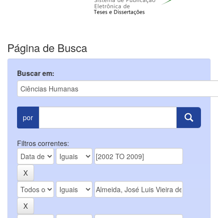
Página de Busca
Buscar em:
por
Filtros correntes: