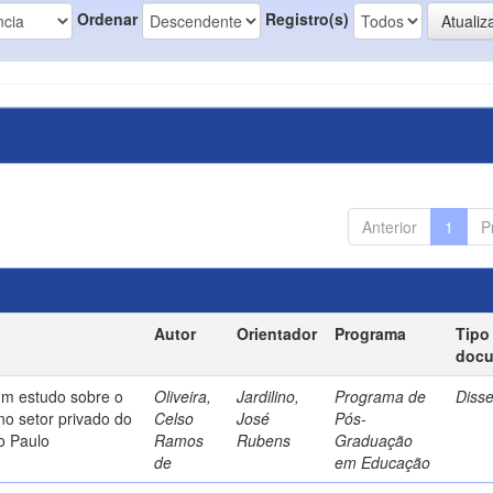
Ordenar
Registro(s)
Anterior
1
P
Autor
Orientador
Programa
Tipo
doc
um estudo sobre o
Oliveira,
Jardilino,
Programa de
Diss
no setor privado do
Celso
José
Pós-
o Paulo
Ramos
Rubens
Graduação
de
em Educação