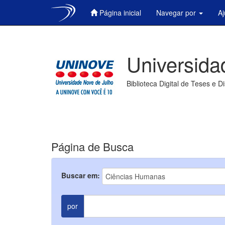
Página inicial
Navegar por
A
Skip
navigation
Universida
Biblioteca Digital de Teses e D
Página de Busca
Buscar em:
por