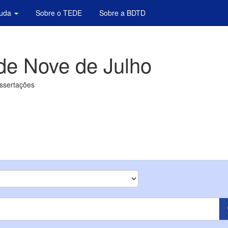
juda
Sobre o TEDE
Sobre a BDTD
de Nove de Julho
issertações