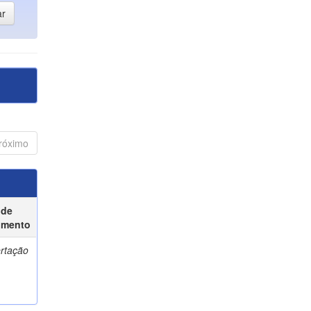
róximo
 de
umento
ertação