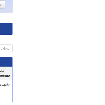
róximo
 de
umento
ertação