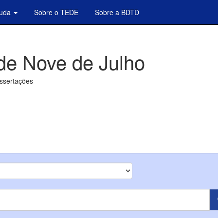
juda
Sobre o TEDE
Sobre a BDTD
de Nove de Julho
issertações