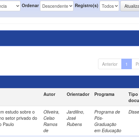
Ordenar
Registro(s)
Anterior
1
P
Autor
Orientador
Programa
Tipo
doc
um estudo sobre o
Oliveira,
Jardilino,
Programa de
Diss
no setor privado do
Celso
José
Pós-
o Paulo
Ramos
Rubens
Graduação
de
em Educação