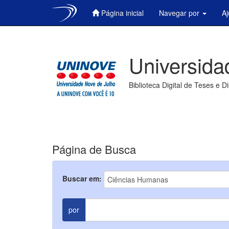
Página inicial
Navegar por
A
Skip
navigation
Universida
Biblioteca Digital de Teses e D
Página de Busca
Buscar em:
por