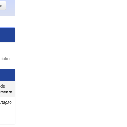
róximo
 de
umento
ertação