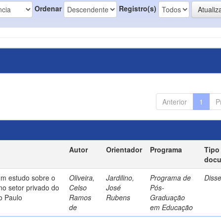
Ordenar
Registro(s)
Anterior
1
P
Autor
Orientador
Programa
Tipo
doc
um estudo sobre o
Oliveira,
Jardilino,
Programa de
Diss
no setor privado do
Celso
José
Pós-
o Paulo
Ramos
Rubens
Graduação
de
em Educação