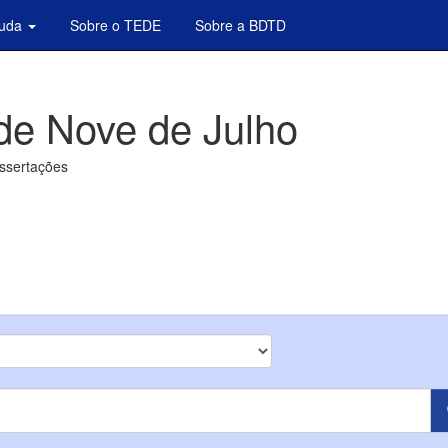
juda
Sobre o TEDE
Sobre a BDTD
de Nove de Julho
issertações