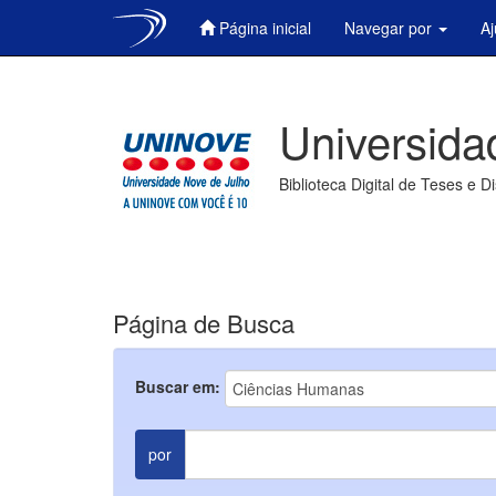
Página inicial
Navegar por
A
Skip
navigation
Universida
Biblioteca Digital de Teses e D
Página de Busca
Buscar em:
por