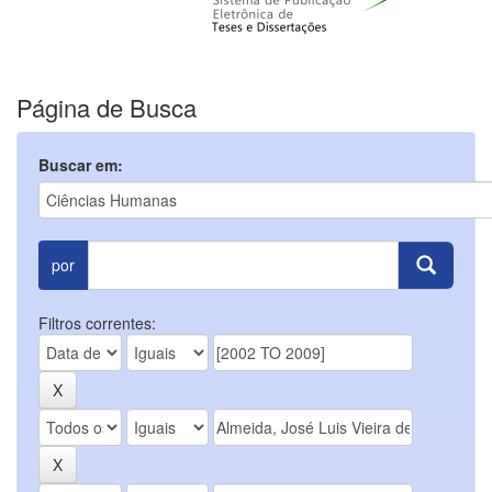
Página de Busca
Buscar em:
por
Filtros correntes: