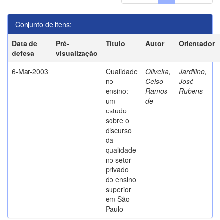
Conjunto de itens:
Data de
Pré-
Título
Autor
Orientador
defesa
visualização
6-Mar-2003
Qualidade
Oliveira,
Jardilino,
no
Celso
José
ensino:
Ramos
Rubens
um
de
estudo
sobre o
discurso
da
qualidade
no setor
privado
do ensino
superior
em São
Paulo