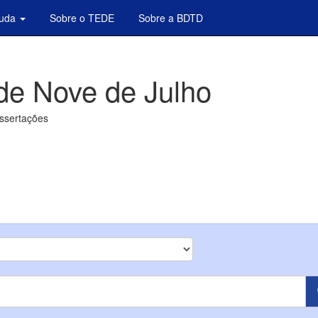
juda
Sobre o TEDE
Sobre a BDTD
de Nove de Julho
issertações