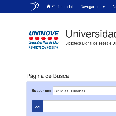
Página inicial
Navegar por
A
Skip
navigation
Universida
Biblioteca Digital de Teses e D
Página de Busca
Buscar em:
por