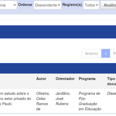
Ordenar
Registro(s)
Anterior
1
P
Autor
Orientador
Programa
Tipo
doc
um estudo sobre o
Oliveira,
Jardilino,
Programa de
Diss
no setor privado do
Celso
José
Pós-
o Paulo
Ramos
Rubens
Graduação
de
em Educação