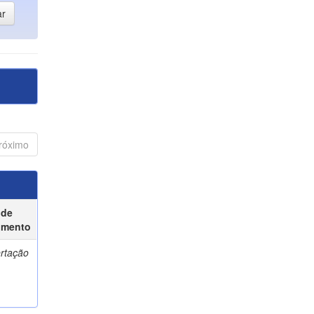
róximo
 de
umento
ertação