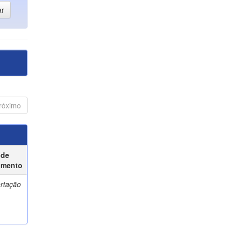
róximo
 de
umento
ertação