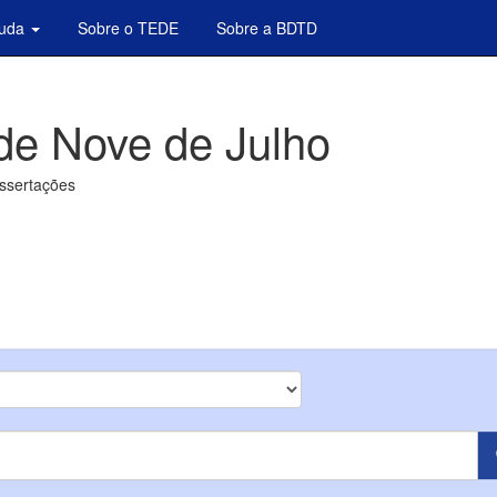
juda
Sobre o TEDE
Sobre a BDTD
de Nove de Julho
issertações