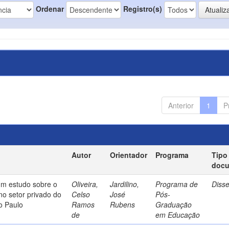
Ordenar
Registro(s)
Anterior
1
P
Autor
Orientador
Programa
Tipo
doc
um estudo sobre o
Oliveira,
Jardilino,
Programa de
Diss
no setor privado do
Celso
José
Pós-
o Paulo
Ramos
Rubens
Graduação
de
em Educação