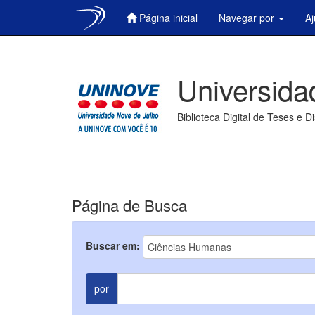
Página inicial
Navegar por
A
Skip
navigation
Universida
Biblioteca Digital de Teses e D
Página de Busca
Buscar em:
por