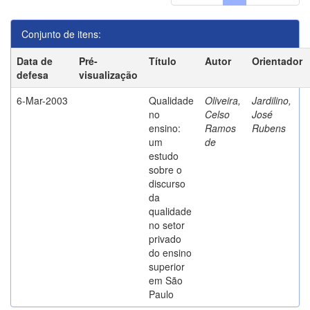
Conjunto de itens:
Data de
Pré-
Título
Autor
Orientador
defesa
visualização
6-Mar-2003
Qualidade
Oliveira,
Jardilino,
no
Celso
José
ensino:
Ramos
Rubens
um
de
estudo
sobre o
discurso
da
qualidade
no setor
privado
do ensino
superior
em São
Paulo