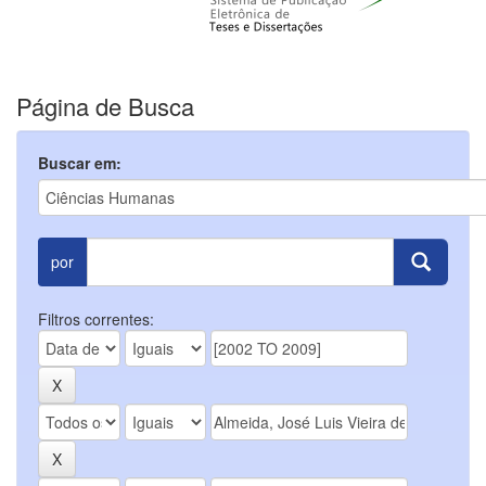
Página de Busca
Buscar em:
por
Filtros correntes: