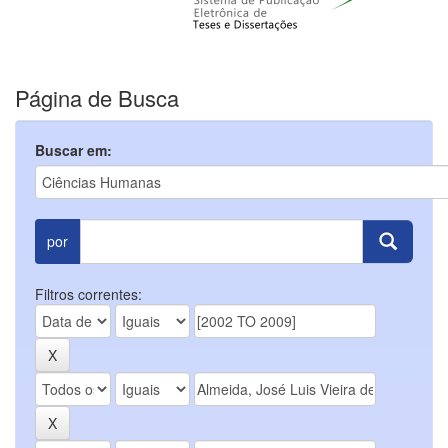
Página de Busca
Buscar em:
por
Filtros correntes: