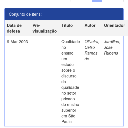
Conjunto de itens:
Data de
Pré-
Título
Autor
Orientador
defesa
visualização
6-Mar-2003
Qualidade
Oliveira,
Jardilino,
no
Celso
José
ensino:
Ramos
Rubens
um
de
estudo
sobre o
discurso
da
qualidade
no setor
privado
do ensino
superior
em São
Paulo