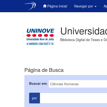
Página inicial
Navegar por
A
Skip
navigation
Universida
Biblioteca Digital de Teses e D
Página de Busca
Buscar em:
por