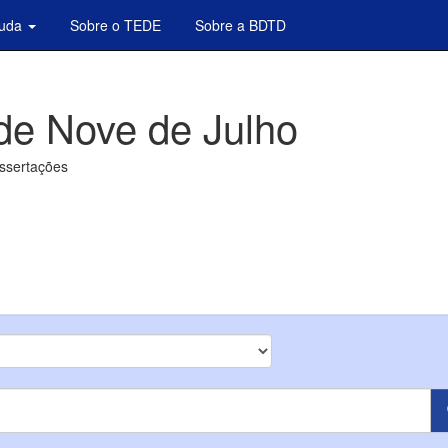
juda
Sobre o TEDE
Sobre a BDTD
de Nove de Julho
issertações