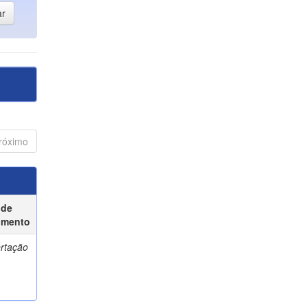
róximo
 de
umento
ertação