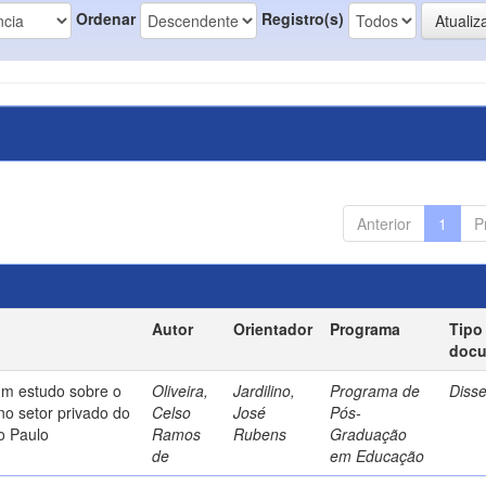
Ordenar
Registro(s)
Anterior
1
P
Autor
Orientador
Programa
Tipo
doc
um estudo sobre o
Oliveira,
Jardilino,
Programa de
Diss
no setor privado do
Celso
José
Pós-
o Paulo
Ramos
Rubens
Graduação
de
em Educação