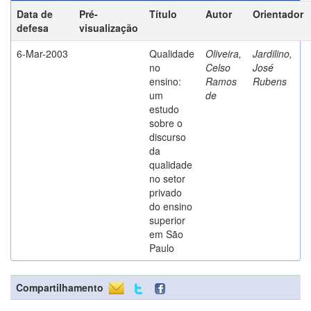
Data de
Pré-
Título
Autor
Orientador
defesa
visualização
6-Mar-2003
Qualidade
Oliveira,
Jardilino,
no
Celso
José
ensino:
Ramos
Rubens
um
de
estudo
sobre o
discurso
da
qualidade
no setor
privado
do ensino
superior
em São
Paulo
Compartilhamento