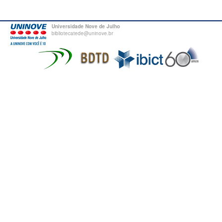
Universidade Nove de Julho
bibliotecatede@uninove.br