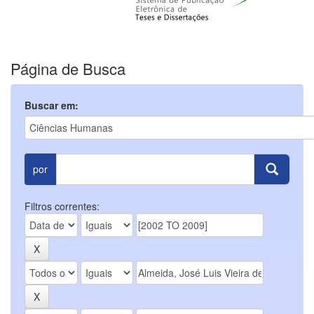
Página de Busca
Buscar em:
por
Filtros correntes: