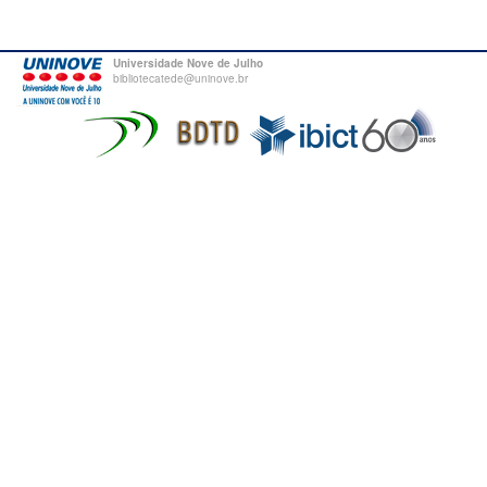
Universidade Nove de Julho
bibliotecatede@uninove.br