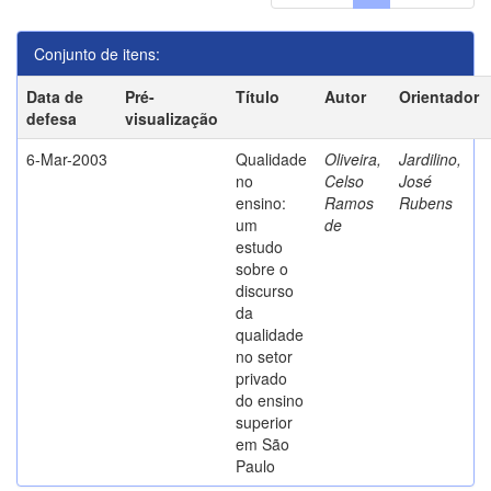
Conjunto de itens:
Data de
Pré-
Título
Autor
Orientador
defesa
visualização
6-Mar-2003
Qualidade
Oliveira,
Jardilino,
no
Celso
José
ensino:
Ramos
Rubens
um
de
estudo
sobre o
discurso
da
qualidade
no setor
privado
do ensino
superior
em São
Paulo