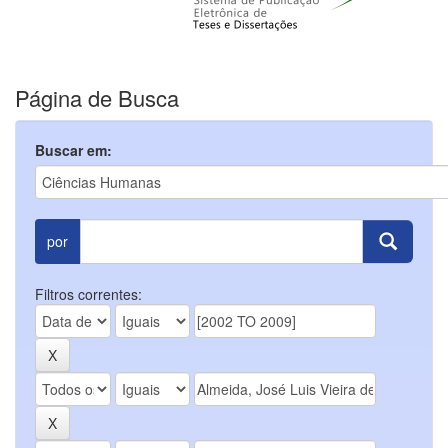
Página de Busca
Buscar em:
por
Filtros correntes: