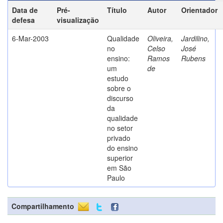
Data de
Pré-
Título
Autor
Orientador
defesa
visualização
6-Mar-2003
Qualidade
Oliveira,
Jardilino,
no
Celso
José
ensino:
Ramos
Rubens
um
de
estudo
sobre o
discurso
da
qualidade
no setor
privado
do ensino
superior
em São
Paulo
Compartilhamento