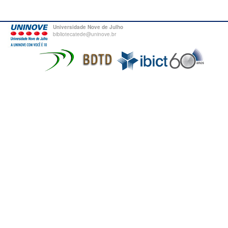
Universidade Nove de Julho
bibliotecatede@uninove.br