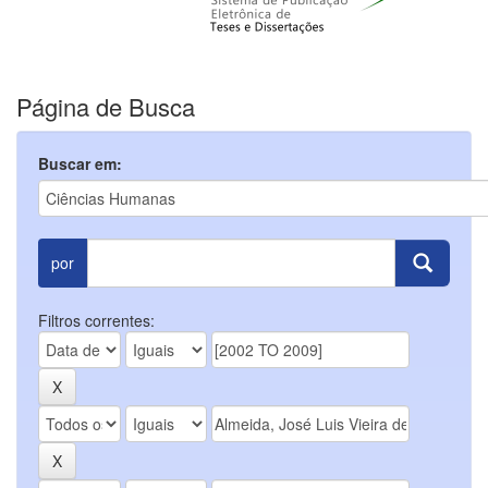
Página de Busca
Buscar em:
por
Filtros correntes: