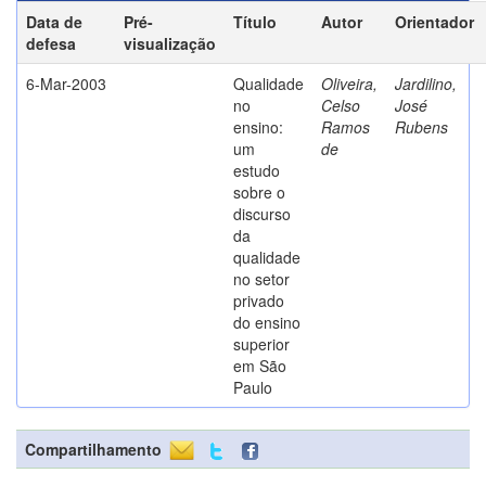
Data de
Pré-
Título
Autor
Orientador
defesa
visualização
6-Mar-2003
Qualidade
Oliveira,
Jardilino,
no
Celso
José
ensino:
Ramos
Rubens
um
de
estudo
sobre o
discurso
da
qualidade
no setor
privado
do ensino
superior
em São
Paulo
Compartilhamento