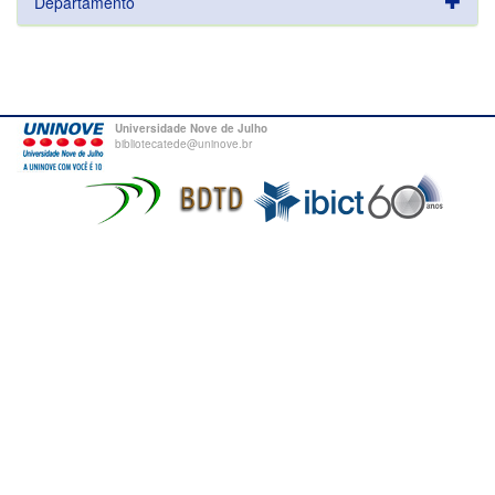
Departamento
Universidade Nove de Julho
bibliotecatede@uninove.br