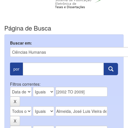
Página de Busca
Buscar em:
por
Filtros correntes: